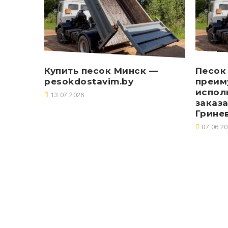
Купить песок Минск —
Песок 
pesokdostavim.by
преим
испол
13.07.2026
заказа
Гринев
07.06.2