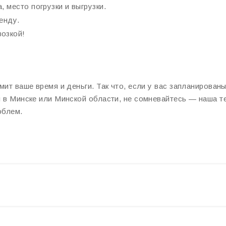
 место погрузки и выгрузки.
енду.
возкой!
ит ваше время и деньги. Так что, если у вас запланирован
 в Минске или Минской области, не сомневайтесь — наша т
облем.