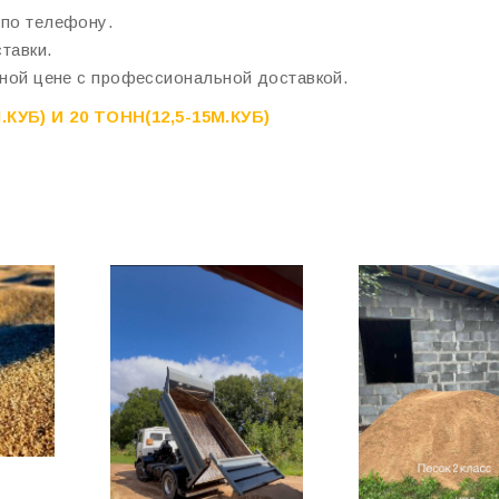
 по телефону.
тавки.
дной цене с профессиональной доставкой.
УБ) И 20 ТОНН(12,5-15М.КУБ)