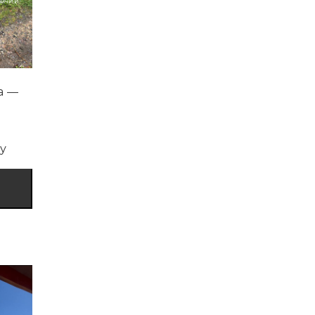
а —
у